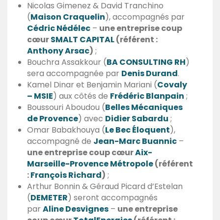
Nicolas Gimenez & David Tranchino
(
Maison Craquelin
), accompagnés par
Cédric Nédélec
–
une entreprise coup
cœur
SMALT CAPITAL
(référent :
Anthony Arsac
)
;
Bouchra Assakkour (
BA CONSULTING RH
)
sera accompagnée par
Denis Durand
.
Kamel Dinar et Benjamin Mariani (
Covaly
– MSIE
) aux côtés de
Frédéric Blanpain
;
Boussouri Aboudou (
Belles Mécaniques
de Provence
) avec
Didier Sabardu
;
Omar Babakhouya (
Le Bec Éloquent
),
accompagné de
Jean-Marc Buannic
–
une entreprise coup cœur
Aix-
Marseille-Provence Métropole
(référent
:
François Richard
)
;
Arthur Bonnin & Géraud Picard d’Estelan
(
DEMETER
) seront accompagnés
par
Aline Desvignes
–
une entreprise