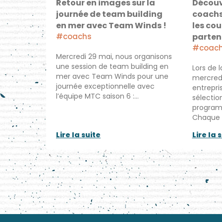
Retour en images sur la
Découv
journée de team building
coachs
en mer avec Team Winds !
les co
#coachs
partena
#coac
Mercredi 29 mai, nous organisons
une session de team building en
Lors de 
mer avec Team Winds pour une
mercredi 
journée exceptionnelle avec
entrepri
l’équipe MTC saison 6 :…
sélectio
program
Chaque 
Lire la suite
Lire la 