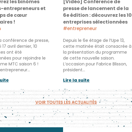
rez les binômes
[Vidéo] Conférence de
-entrepreneurs et
presse de lancement de la
ups de cœur
6e édition : découvrez les 10
ires !
entreprises sélectionnées
h
#entrepreneur
la conférence de presse,
Depuis le 6e étage de l’Upe 13,
17 avril dernier, 10
cette matinée était consacrée à
ses ont été
la présentation du programme
nnées pour rejoindre le
de cette nouvelle saison.
me MTC saison 6 !
L’occasion pour Fabrice Blisson,
entrepreneur…
président…
suite
Lire la suite
VOIR TOUTES LES ACTUALITÉS