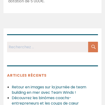
dotation de 5 000€.
RE
Recherchez:
ARTICLES RÉCENTS
Retour en images sur la journée de team
building en mer avec Team Winds !
Découvrez les binômes coachs-
entrepreneurs et les coups de cœur